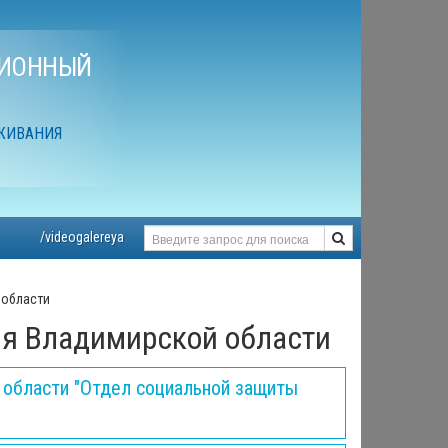
ЦИОННЫЙ
ЖИВАНИЯ
/videogalereya
 области
я Владимирской области
 области "Отдел социальной защиты