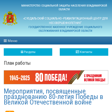
МИНИСТЕРСТВО СОЦИАЛЬНОЙ ЗАЩИТЫ НАСЕЛЕНИЯ ВЛАДИМИРСКОЙ
ОБЛАСТИ
«СУЗДАЛЬСКИЙ СОЦИАЛЬНО–РЕАБИЛИТАЦИОННЫЙ ЦЕНТР ДЛЯ
НЕСОВЕРШЕННОЛЕТНИХ"
ГОСУДАРСТВЕННОЕ КАЗЕННОЕ УЧРЕЖДЕНИЕ СОЦИАЛЬНОГО
ОБСЛУЖИВАНИЯ ВЛАДИМИРСКОЙ ОБЛАСТИ
Меню
Разделы
Контакты
План работы
Мероприятия, посвященные
празднованию 80-летия Победы в
Великой Отечественной войне